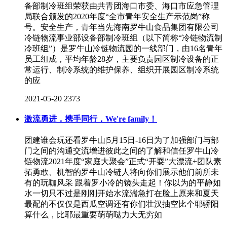
备部制冷班组荣获由共青团海口市委、海口市应急管理
局联合颁发的2020年度“全市青年安全生产示范岗”称
号。安全生产，青年当先海南罗牛山食品集团有限公司
冷链物流事业部设备部制冷班组（以下简称“冷链物流制
冷班组”）是罗牛山冷链物流园的一线部门，由16名青年
员工组成，平均年龄28岁，主要负责园区制冷设备的正
常运行、制冷系统的维护保养、组织开展园区制冷系统
的应
2021-05-20
2373
激流勇进，携手同行，We're family！
团建谁会玩还看罗牛山|5月15日-16日为了加强部门与部
门之间的沟通交流增进彼此之间的了解和信任罗牛山冷
链物流2021年度“家庭大聚会”正式“开耍”大漂流+团队素
拓勇敢、机智的罗牛山冷链人将向你们展示他们前所未
有的玩咖风采 跟着罗小冷的镜头走起！你以为的平静如
水一切只不过是刚刚开始水流湍急打在脸上原来和夏天
最配的不仅仅是西瓜空调还有你们壮汉抽空比个耶骄阳
算什么，比耶最重要萌萌哒力大无穷如