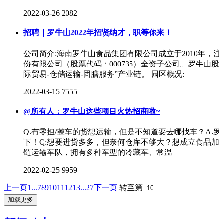
2022-03-26
2082
招聘｜罗牛山2022年招贤纳才，职等你来！
公司简介:海南罗牛山食品集团有限公司成立于2010年
份有限公司（股票代码：000735）全资子公司。罗牛
际贸易-仓储运输-固膳服务”产业链。 园区概况:
2022-03-15
7555
@所有人：罗牛山这些项目火热招商啦~
Q:有零担/整车的货想运输，但是不知道要去哪找车？A
下！Q:想要进货多多，但奈何仓库不够大？想成立食品加
链运输车队，拥有多种车型的冷藏车、常温
2022-02-25
9959
上一页
1...
7
8
9
10
11
12
13
...27
下一页
转至第
加载更多