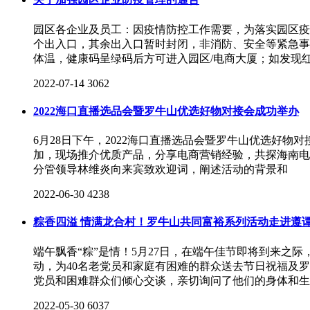
园区各企业及员工：因疫情防控工作需要，为落实园区疫
个出入口，其余出入口暂时封闭，非消防、安全等紧急事
体温，健康码呈绿码后方可进入园区/电商大厦；如发现
2022-07-14
3062
2022海口直播选品会暨罗牛山优选好物对接会成功举办
6月28日下午，2022海口直播选品会暨罗牛山优选好
加，现场推介优质产品，分享电商营销经验，共探海南电
分管领导林维炎向来宾致欢迎词，阐述活动的背景和
2022-06-30
4238
粽香四溢 情满龙合村！罗牛山共同富裕系列活动走进遵
端午飘香“粽”是情！5月27日，在端午佳节即将到来之
动，为40名老党员和家庭有困难的群众送去节日祝福及
党员和困难群众们倾心交谈，亲切询问了他们的身体和生
2022-05-30
6037