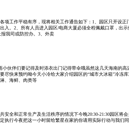
各项工作平稳有序，现将相关工作通告如下：1、园区只开设正
出入。2、所有人员进入园区/电商大厦必须全程佩戴口罩，出
上报我司或防控办。3、外卖
雨小伙伴们要记得及时添衣出门记得带伞哦虽然这几天海南的高温
尽快来预约呦今天小冷给大家介绍园区的“城市大冰箱”冷冻库冷冻
淋、海鲜、肉类等
公共安全和正常生产及生活秩序的情况下今晚20:30-21:30
定执行今夜把这一小时留给繁星在家的你请用实际行动与我们同步