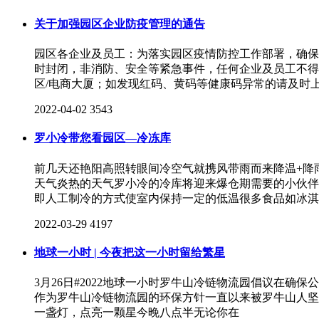
关于加强园区企业防疫管理的通告
园区各企业及员工：为落实园区疫情防控工作部署，确保
时封闭，非消防、安全等紧急事件，任何企业及员工不得
区/电商大厦；如发现红码、黄码等健康码异常的请及时
2022-04-02
3543
罗小冷带您看园区—冷冻库
前几天还艳阳高照转眼间冷空气就携风带雨而来降温+降
天气炎热的天气罗小冷的冷库将迎来爆仓期需要的小伙伴要
即人工制冷的方式使室内保持一定的低温很多食品如冰淇
2022-03-29
4197
地球一小时 | 今夜把这一小时留给繁星
3月26日#2022地球一小时罗牛山冷链物流园倡议在确保
作为罗牛山冷链物流园的环保方针一直以来被罗牛山人坚
一盏灯，点亮一颗星今晚八点半无论你在