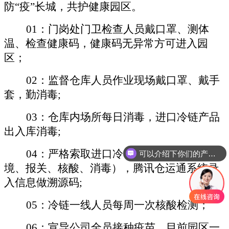
防“疫”长城，共护
健康园区。
01：门岗处门卫检查人员戴口罩、测体
温、检查健康码，健康码无异常方可进入园
区；
02：
监督仓库人员作业现场戴口罩、戴手
套，勤消毒
;
03：
仓库内场所每日消毒，进口冷链产品
出入库消毒
;
04：严格索取进口冷链产品“四证”（入
可以介绍下你们的产品么
境、报关、核酸、消毒），腾讯仓运通系统录
入信息做溯源码;
05：冷链一线人员每周一次核酸检测；
06：宣导公司全员接种疫苗，目前园区一