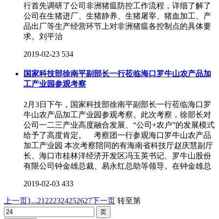
行首先调研了公司非洲猪瘟防控工作流程，详细了解了
公司在生猪进厂、生猪静养、生猪屠宰、猪血加工、产
品出厂等生产经营环节上对非洲猪瘟各控制点的具体要
求。刘平治
2019-02-23
534
国家科技部徐南平副部长一行莅临海口罗牛山农产品加
工产业园参观考察
2月3日下午，国家科技部徐南平副部长一行莅临海口罗
牛山农产品加工产业园参观考察。此次考察，徐部长对
公司一二三产业高度融合发展、“公司+农户”的发展模式
给予了高度肯定。 考察团一行参观海口罗牛山农产品
加工产业园 本次考察陪同的有海南省科技厅赵庆慧副厅
长、海口市桂林洋经济开发区冯玉英书记、罗牛山股份
有限公司钟金雄总裁、易永红总助等领导。在钟金雄总
2019-02-03
433
上一页
1...
21
22
23
24
25
26
27
下一页
转至第