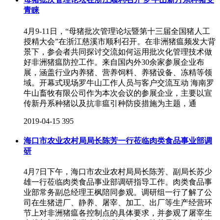
青睐
4月9-11日，“母猪批次管理论坛暨第十三届全国猪人工
授精大会”在浙江慈溪市顺利召开。在非洲猪瘟频发大背
景下，参会者共同探讨交流如何运用批次化管理技术做
好非洲猪瘟防控工作。来自国内外30余家参展企业布
展，涵盖行业内养猪、营养饲料、养猪设备、冻精等领
域。开幕式现场罗牛山工作人员与客户交流互动 海南罗
牛山畜牧有限公司作为本次会议的参展企业，主要以宣
传新丹系种猪以及抗非瘟引种防疫措施为主题，通
2019-04-15
395
海口市农业农村局局长陈芳一行莅临肉类食品事业部调
研
4月7日下午，海口市农业农村局局长陈芳、副局长苏少
雄一行莅临肉类食品事业部调研指导工作。肉类食品事
业部常务副总经理王枫陪同参观。调研组一行了解了公
司在生猪进厂、静养、屠宰、加工、出厂等生产经营环
节上对非洲猪瘟各控制点的具体要求，并参观了屠宰生