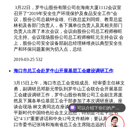
3月22日，罗牛山股份有限公司在海南大厦1112会议室
召开了“2019年安全生产环境保护及食品安全工作”会
议，股份公司总裁钟金雄、行政总监刘同煜、教育总监
林初及各部门负责人，各下属单位负责人及其相关部门
负责人出席了本次会议，会议由股份公司总工程师柳旺
元主持。会议现场股份公司总工程师柳旺元主持会议 会
上，股份公司安全设备部副总经理林维炎以典型安全生
产和环保问题案例为切入点，总结
2019-03-25
532
海口市总工会赴罗牛山开展基层工会建设调研工作
3月15日上午，海口市总工会党组成员、经审委主任林文
勇，副调研员邓新元带队到罗牛山工会联合会开展基层
工会建设调研工作，罗牛山股份有限公司工会副主席庞
然及下属各单位基层工会干部参加了本次调研座谈。座
谈会现场 林文勇同志在座谈会上指出，要认真学习习近
可以介绍下你们的产品么
平新时代中国特色社会主义思想，特别是习近平总书
记“4˙13”重要讲话和中央12号文件精神；要认真贯彻海
口市委书记张琦和海南省总工会主席陆志远的讲