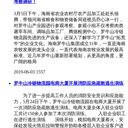
考察调研！
3月5日下午，海南省农业农村厅农产品加工处处长徐
腾，带领河南省粮食和物资储备局巡视员乔心冰一行，
对罗牛山产业园进行参观考察。参观小组不仅考察肉类
屠宰车间、调味品加工厂、腾德检测中心、罗牛山冷链
物流园先进的生产设备，还深入了解学习了罗牛山“拓荒
牛”的企业文化。海南罗牛山集团成立31年，一直是海南
农牧发展的龙头企业，一直代表海南农牧业发展的最高
标准。近几年罗牛山重新部署规划，从更高的角度，更
广阔的格局
2019-06-03
1557
罗牛山冷链物流园电商大厦开展消防应急疏散逃生演练
为了进一步提高工作人员的消防安全意识和应急能
力，5月24日下午，罗牛山冷链物流园在电商大厦开展了
一次消防应急疏散逃生演练。电商大厦全体入驻企业职
工共计150余人参加了本次消防演练。 入驻企业职工
在进行逃生演练 演练开始，模拟电商大厦着火，安
保处发现火情后拉响警报并协助各楼层入驻企业客户进