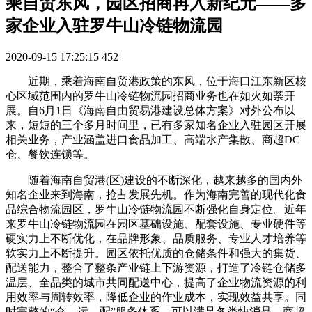
乘自贸东风，园区招商再入新纪元——多
家企业入驻罗牛山冷链物流园
2020-09-15 17:25:15
452
近期，乘着海南自贸港政策的东风，位于海口江东新区核
心区域范围内的罗牛山冷链物流园招商业务也在如火如荼开
展。自6月1日《海南自由贸易港建设总体方案》对外公布以
来，短短的三个多月时间里，已有多家知名企业入驻园区开展
相关业务，产业涵盖进口食品加工、高端水产集散、商超DC
仓、餐饮连锁等。
随着海南自贸港(区)建设的不断深化，越来越多的国内外
知名企业来到海南，抢占发展先机。作为海南完善的现代化食
品综合物流园区，罗牛山冷链物流园不断强化自身定位。近年
来罗牛山冷链物流园在园区基础设施、配套设施、专业硬件等
硬实力上不断优化，在品牌形象、品质服务、专业人才培养等
软实力上不断提升。园区依托优质的仓储条件和强大的集货、
配送能力，整合了整条产业链上下游资源，打造了冷链仓储多
温层、全品类的城市共同配送中心，提高了企业物流资源的利
用效率与周转效率，降低企业的作业成本，实现效益共享。同
时完整的“仓—运—配”服务体系，可以满足各类快消品、商超